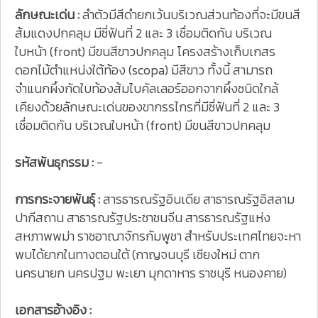
ลักษณะเด่น :
ลำตัวมีสีดำยกเว้นบริเวณส่วนท้องที่จะมีขนสี
ส้มแดงปกคลุม มีซี่ฟันที่ 2 และ 3 เชื่อมติดกัน บริเวณ
ใบหน้า (front) มีขนสีขาวปกคลุม โครงสร้างเก็บเกสร
ดอกไม้ตำแหน่งใต้ท้อง (scopa) มีสีขาว ทั้งนี้ สามารถ
จำแนกผึ้งกัดใบท้องส้มไบคัลเลอร์ออกจากผึ้งชนิดใกล้
เคียงด้วยลักษณะเด่นของขากรรไกรที่มีซี่ฟันที่ 2 และ 3
เชื่อมติดกัน บริเวณใบหน้า (front) มีขนสีขาวปกคลุม
รหัสพันธุกรรม :
-
การกระจายพันธุ์ :
สารธารณรัฐอินเดีย สาธารณรัฐอิสลาม
ปากีสถาน สาธารณรัฐประชาชนจีน สารธารณรัฐแห่ง
สหภาพพม่า ราชอาณาจักรกัมพูชา สำหรับประเทศไทยจะหา
พบได้ยากในทางตอนใต้ (กาญจนบุรี เชียงใหม่ ตาก
นครนายก นครปฐม พะเยา มุกดาหาร ราชบุรี หนองคาย)
เอกสารอ้างอิง :