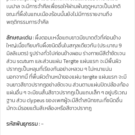
เนปาล จะมีการจำศีลเพื่อรอให้ผ่านพ้นฤดูหนาวเป็นปกติ
ขณะที่ผึ้งในแถบเมืองร้อนนั้นยังไม่มีการรายงานถึง
พฤติกรรมการจำศีล
ลักษณะเด่น :
ผึ้งตอมเหงื่อแถบขาวมีขนาดตัวที่ค่อนข้าง
ใหญ่เมื่อเทียบกับผึ้งชนิดอื่นในสกุลเดียวกัน (ประมาณ 9
มิลลิเมตร) รูปร่างทั่วไปค่อนข้างผอม ร่างกายมีสีดำชัดเจน
ส่วน scutum และส่วนแผ่น Tergite แผ่นแรก จะมีพื้นผิว
ปรากฏเป็นหลุมที่เรียงกันอย่างหลวม ๆ ไม่หนาแน่น
นอกจากนี้ ที่พื้นผิวด้านหน้าของแผ่น tergite แผ่นแรก จะมี
จนยาวสีขาวปรากฎอย่างชัดเจน ส่วนตามแผ่นปิดปล้องท้อง
แผ่นอื่น ๆ จะมีขนสั้นสีขาวปรากฎเป็นแถบเล็ก ๆ อยู่บริเวณ
ฐาน ส่วน clypeus ของเพศผู้จะมีสีดำสนิทขณะที่ชนิดอื่น
มักจะมีรอยแต้มสีเหลืองหรือสีขาวปรากฎ
รหัสพันธุกรรม :
-