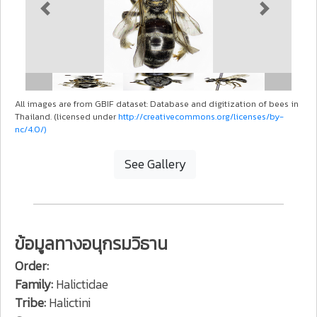
Previous
Next
All images are from GBIF dataset: Database and digitization of bees in
Thailand. (licensed under
http://creativecommons.org/licenses/by-
nc/4.0/)
See Gallery
ข้อมูลทางอนุกรมวิธาน
Order:
Family:
Halictidae
Tribe:
Halictini