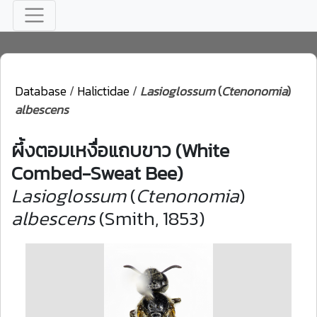
Database
/
Halictidae
/
Lasioglossum
(
Ctenonomia
)
albescens
ผึ้งตอมเหงื่อแถบขาว (White
Combed-Sweat Bee)
Lasioglossum
(
Ctenonomia
)
albescens
(Smith, 1853)