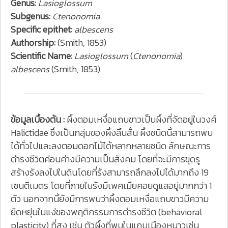
Genus:
Lasioglossum
Subgenus:
Ctenonomia
Specific epithet:
albescens
Authorship:
(Smith, 1853)
Scientific Name:
Lasioglossum
(
Ctenonomia
)
albescens
(Smith, 1853)
ข้อมูลเบื้องต้น :
ผึ้งตอมเหงื่อแถบขาวเป็นผึ้งที่จัดอยู่ในวงศ์
Halictidae ซึ่งเป็นกลุ่มของผึ้งลิ้นสั้น ผึ้งชนิดนี้สามารถพบ
ได้ทั่วไปและลงตอมดอกไม้ได้หลากหลายชนิด ลักษณะการ
ดำรงชีวิตค่อนค่างมีความเป็นสังคม โดยที่จะมีการขุดรู
สร้างรังลงไปในดินโดยที่รังสามารถลึกลงไปได้มากถึง 19
เซนติเมตร โดยที่ภายในรังมีเพศเมียคอยดูแลอยู่มากกว่า 1
ตัว นอกจากนี้ยังมีการพบว่าผึ้งตอมเหงื่อแถบขาวมีความ
ยืดหยุ่นในแง่ของพฤติกรรมการดำรงชีวิต (behavioral
plasticity) ที่สูง เช่น ตัวผึ้งที่พบในแถบเมืองหนาวเช่น