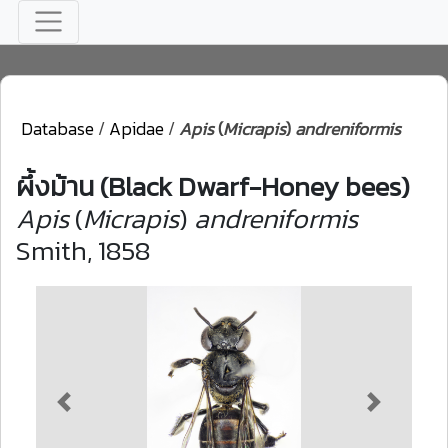
Database
/
Apidae
/
Apis
(
Micrapis
)
andreniformis
ผึ้งม้าน (Black Dwarf-Honey bees)
Apis
(
Micrapis
)
andreniformis
Smith, 1858
Previous
Next