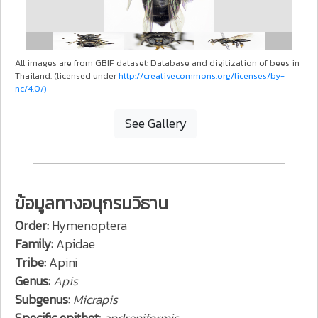
All images are from GBIF dataset: Database and digitization of bees in
Thailand. (licensed under
http://creativecommons.org/licenses/by-
nc/4.0/)
See Gallery
ข้อมูลทางอนุกรมวิธาน
Order:
Hymenoptera
Family:
Apidae
Tribe:
Apini
Genus:
Apis
Subgenus:
Micrapis
Specific epithet:
andreniformis