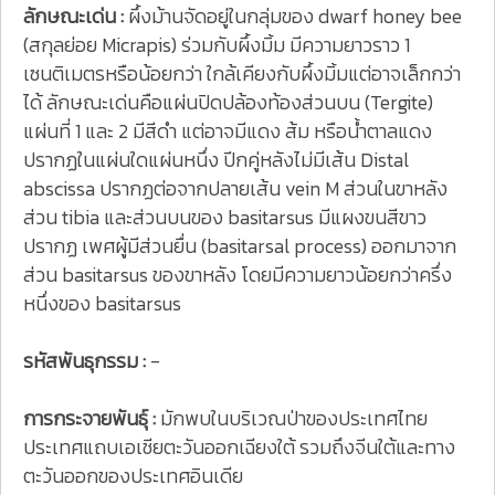
ลักษณะเด่น :
ผึ้งม้านจัดอยู่ในกลุ่มของ dwarf honey bee
(สกุลย่อย Micrapis) ร่วมกับผึ้งมิ้ม มีความยาวราว 1
เซนติเมตรหรือน้อยกว่า ใกล้เคียงกับผึ้งมิ้มแต่อาจเล็กกว่า
ได้ ลักษณะเด่นคือแผ่นปิดปล้องท้องส่วนบน (Tergite)
แผ่นที่ 1 และ 2 มีสีดำ แต่อาจมีแดง ส้ม หรือน้ำตาลแดง
ปรากฏในแผ่นใดแผ่นหนึ่ง ปีกคู่หลังไม่มีเส้น Distal
abscissa ปรากฏต่อจากปลายเส้น vein M ส่วนในขาหลัง
ส่วน tibia และส่วนบนของ basitarsus มีแผงขนสีขาว
ปรากฏ เพศผู้มีส่วนยื่น (basitarsal process) ออกมาจาก
ส่วน basitarsus ของขาหลัง โดยมีความยาวน้อยกว่าครึ่ง
หนึ่งของ basitarsus
รหัสพันธุกรรม :
-
การกระจายพันธุ์ :
มักพบในบริเวณป่าของประเทศไทย
ประเทศแถบเอเชียตะวันออกเฉียงใต้ รวมถึงจีนใต้และทาง
ตะวันออกของประเทศอินเดีย