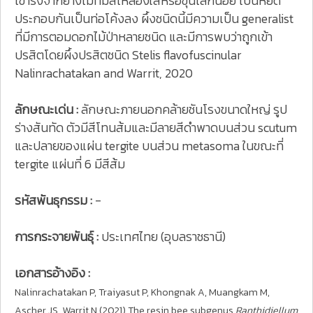
เข้ารังจากยางไม้ที่มีสีเหลืองใสหรือขุ่นเล็กน้อย เป็นหยด
ประกอบกันเป็นท่อโค้งลง ผึ้งชนิดนี้มีความเป็น generalist
ที่มีการตอมดอกไม้ป่าหลายชนิด และมีการพบว่าถูกเข้า
ปรสิตโดยผึ้งปรสิตชนิด Stelis flavofuscinular
Nalinrachatakan and Warrit, 2020
ลักษณะเด่น :
ลักษณะภายนอกคล้ายชันโรงขนาดใหญ่ รูป
ร่างสันทัด ตัวมีสีโทนส้มและมีลายสีดำพาดบนส่วน scutum
และปลายของแผ่น tergite บนส่วน metasoma ในขณะที่
tergite แผ่นที่ 6 มีสีส้ม
รหัสพันธุกรรม :
-
การกระจายพันธุ์ :
ประเทศไทย (อุบลราชธานี)
เอกสารอ้างอิง :
Nalinrachatakan P, Traiyasut P, Khongnak A, Muangkam M,
Ascher JS, Warrit N (2021) The resin bee subgenus
Ranthidiellum