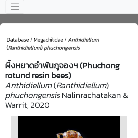
Database
/
Megachilidae
/
Anthidiellum
(
Ranthidiellum
)
phuchongensis
ผึ้งหยาดอำพันภูจองฯ (Phuchong
rotund resin bees)
Anthidiellum
(
Ranthidiellum
)
phuchongensis
Nalinrachatakan &
Warrit, 2020