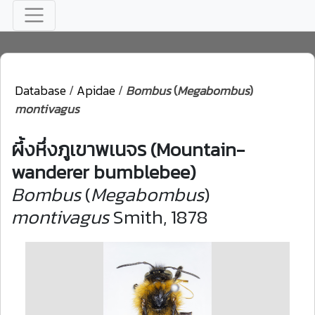
Database
/
Apidae
/
Bombus
(
Megabombus
)
montivagus
ผึ้งหึ่งภูเขาพเนจร (Mountain-
wanderer bumblebee)
Bombus
(
Megabombus
)
montivagus
Smith, 1878