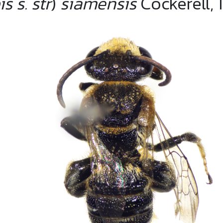
 s. str
)
siamensis
Cockerell, 