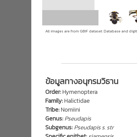
All images are from GBIF dataset: Database and digit
ข้อมูลทางอนุกรมวิธาน
Order:
Hymenoptera
Family:
Halictidae
Tribe:
Nomiini
Genus:
Pseudapis
Subgenus:
Pseudapis s. str
Specific epithet:
siamensis