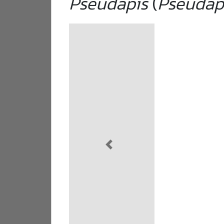
Pseudapis
(
Pseudapis
Previous