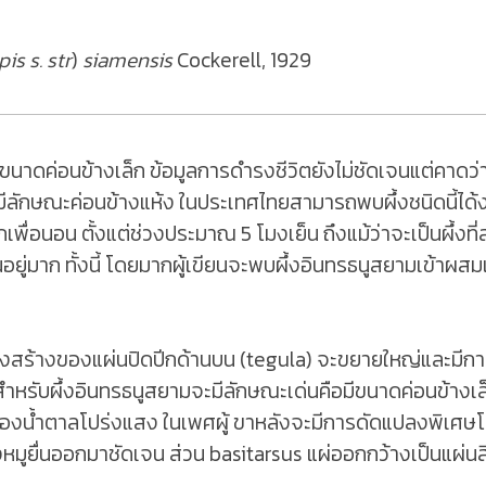
is s. str
)
siamensis
Cockerell, 1929
งขนาดค่อนข้างเล็ก ข้อมูลการดำรงชีวิตยังไม่ชัดเจนแต่คาดว่
มีลักษณะค่อนข้างแห้ง ในประเทศไทยสามารถพบผึ้งชนิดนี้ได้ง่า
เพื่อนอน ตั้งแต่ช่วงประมาณ 5 โมงเย็น ถึงแม้ว่าจะเป็นผึ้งที่
นอยู่มาก ทั้งนี้ โดยมากผู้เขียนจะพบผึ้งอินทรธนูสยามเข้าผ
งสร้างของแผ่นปิดปีกด้านบน (tegula) จะขยายใหญ่และมีการ
สำหรับผึ้งอินทรธนูสยามจะมีลักษณะเด่นคือมีขนาดค่อนข้างเล็ก (
ืองน้ำตาลโปร่งแสง ในเพศผู้ ขาหลังจะมีการดัดแปลงพิเศษโด
งหมูยื่นออกมาชัดเจน ส่วน basitarsus แผ่ออกกว้างเป็นแผ่