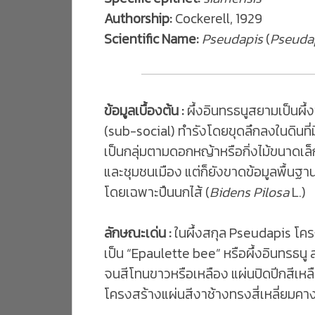
Authorship:
Cockerell, 1929
Scientific Name:
Pseudapis
(
Pseudap
ข้อมูลเบื้องต้น :
ผึ้งอินทรธนูสยามเป็นผึ้
(sub-social) ทำรังโดยขุดลึกลงในดินที่
เป็นกลุ่มตามดอกหญ้าหรือกิ่งไม้ขนาดเล็ก
และชุมชนเมือง แต่ก็ยังขาดข้อมูลพื้นฐา
โดยเฉพาะปืนนกไส้ (
Bidens Pilosa
L.)
ลักษณะเด่น :
ในผึ้งสกุล Pseudapis โคร
เป็น “Epaulette bee” หรือผึ้งอินทรธนู 
จนสีโทนขาวหรือเหลือง แผ่นปิดปีกสีเหล
โครงสร้างแผ่นสีงาช้างทรงสี่เหลี่ยมคา