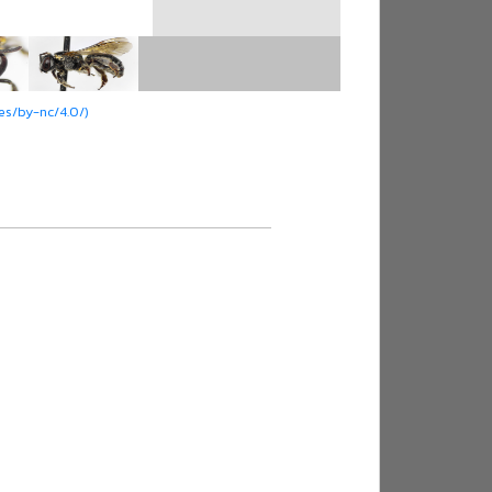
es/by-nc/4.0/)