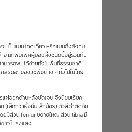
าจะเป็นแบบโดดเดี่ยว หรือแบบกึ่งสังคม
ย มักพบเพศผู้ของผึ้งชนิดนี้อยู่รวมกัน
สามารถพบได้ง่ายทั้งในพื้นที่ธรรมชาติ
สมเกสรดอกของวัชพืชต่าง ๆ ทั่วไปในไทย
แผ่ออกด้านหลังชัดเจน จึงนิยมเรียก
เล็กกว่าผึ้งมิ้มเล็กน้อย) ตัวสีดำตัดกับ
ยมีส่วน femur ขยายใหญ่ ส่วน tibia มี
นสีขาวโปร่งแสง